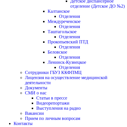
Детское диспансерное
отделение (Детское ДО №2)
Калтанское
Отделения
Междуреченское
Отделения
Таштагольское
Отделения
Прокопьевский ПТД
Отделения
Беловское
Отделения
Ленинск-Кузнецкое
Отделения
Сотрудники ГБУЗ ККФПМЦ
Лицензия на осуществление медицинской
деятельности
Документы
СМИ о нас
Статьи в прессе
Видеорепортажи
Выступления на радио
Вакансии
Прием по личным вопросам
Контакты