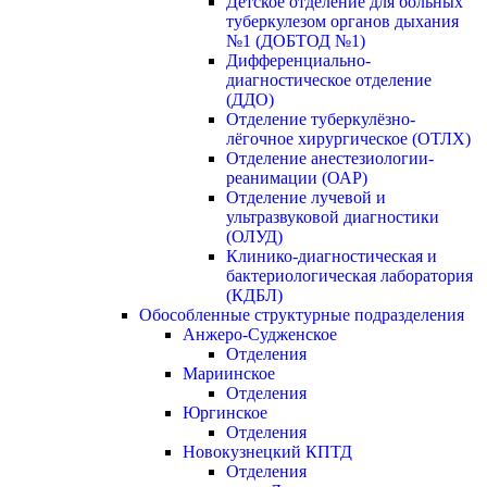
Детское отделение для больных
туберкулезом органов дыхания
№1 (ДОБТОД №1)
Дифференциально-
диагностическое отделение
(ДДО)
Отделение туберкулёзно-
лёгочное хирургическое (ОТЛХ)
Отделение анестезиологии-
реанимации (ОАР)
Отделение лучевой и
ультразвуковой диагностики
(ОЛУД)
Клинико-диагностическая и
бактериологическая лаборатория
(КДБЛ)
Обособленные структурные подразделения
Анжеро-Судженское
Отделения
Мариинское
Отделения
Юргинское
Отделения
Новокузнецкий КПТД
Отделения