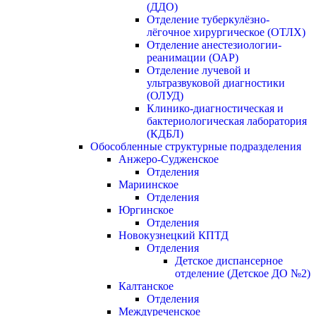
(ДДО)
Отделение туберкулёзно-
лёгочное хирургическое (ОТЛХ)
Отделение анестезиологии-
реанимации (ОАР)
Отделение лучевой и
ультразвуковой диагностики
(ОЛУД)
Клинико-диагностическая и
бактериологическая лаборатория
(КДБЛ)
Обособленные структурные подразделения
Анжеро-Судженское
Отделения
Мариинское
Отделения
Юргинское
Отделения
Новокузнецкий КПТД
Отделения
Детское диспансерное
отделение (Детское ДО №2)
Калтанское
Отделения
Междуреченское