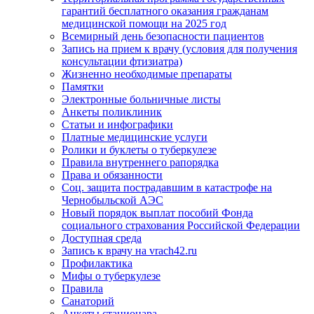
гарантий бесплатного оказания гражданам
медицинской помощи на 2025 год
Всемирный день безопасности пациентов
Запись на прием к врачу (условия для получения
консультации фтизиатра)
Жизненно необходимые препараты
Памятки
Электронные больничные листы
Анкеты поликлиник
Статьи и инфографики
Платные медицинские услуги
Ролики и буклеты о туберкулезе
Правила внутреннего рапорядка
Права и обязанности
Соц. защита пострадавшим в катастрофе на
Чернобыльской АЭС
Новый порядок выплат пособий Фонда
социального страхования Российской Федерации
Доступная среда
Запись к врачу на vrach42.ru
Профилактика
Мифы о туберкулезе
Правила
Санаторий
Анкеты стационара