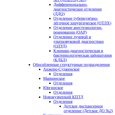
Дифференциально-
диагностическое отделение
(ДДО)
Отделение туберкулёзно-
лёгочное хирургическое (ОТЛХ)
Отделение анестезиологии-
реанимации (ОАР)
Отделение лучевой и
ультразвуковой диагностики
(ОЛУД)
Клинико-диагностическая и
бактериологическая лаборатория
(КДБЛ)
Обособленные структурные подразделения
Анжеро-Судженское
Отделения
Мариинское
Отделения
Юргинское
Отделения
Новокузнецкий КПТД
Отделения
Детское диспансерное
отделение (Детское ДО №2)