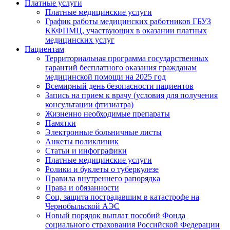
Платные услуги
Платные медицинские услуги
График работы медицинских работников ГБУЗ
ККФПМЦ, участвующих в оказании платных
медицинских услуг
Пациентам
Территориальная программа государственных
гарантий бесплатного оказания гражданам
медицинской помощи на 2025 год
Всемирный день безопасности пациентов
Запись на прием к врачу (условия для получения
консультации фтизиатра)
Жизненно необходимые препараты
Памятки
Электронные больничные листы
Анкеты поликлиник
Статьи и инфографики
Платные медицинские услуги
Ролики и буклеты о туберкулезе
Правила внутреннего рапорядка
Права и обязанности
Соц. защита пострадавшим в катастрофе на
Чернобыльской АЭС
Новый порядок выплат пособий Фонда
социального страхования Российской Федерации