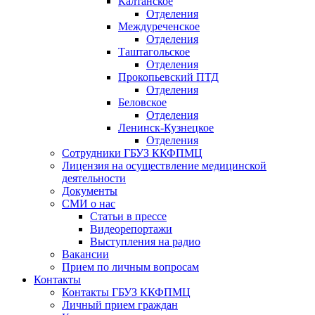
Калтанское
Отделения
Междуреченское
Отделения
Таштагольское
Отделения
Прокопьевский ПТД
Отделения
Беловское
Отделения
Ленинск-Кузнецкое
Отделения
Сотрудники ГБУЗ ККФПМЦ
Лицензия на осуществление медицинской
деятельности
Документы
СМИ о нас
Статьи в прессе
Видеорепортажи
Выступления на радио
Вакансии
Прием по личным вопросам
Контакты
Контакты ГБУЗ ККФПМЦ
Личный прием граждан