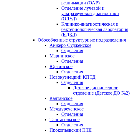
реанимации (ОАР)
Отделение лучевой и
ультразвуковой диагностики
(ОЛУД)
Клинико-диагностическая и
бактериологическая лаборатория
(КДБЛ)
Обособленные структурные подразделения
Анжеро-Судженское
Отделения
Мариинское
Отделения
Юргинское
Отделения
Новокузнецкий КПТД
Отделения
Детское диспансерное
отделение (Детское ДО №2)
Калтанское
Отделения
Междуреченское
Отделения
Таштагольское
Отделения
Прокопьевский ПТД