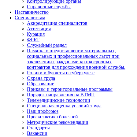
Контролирующие органы
Справочные службы
Наставничество
Специалистам
Аккредитация специалистов
Аттестация
Курация
ФРБТ
Служебный раздел
Памятка о предоставлении материальных,
социальных и профессиональных льгот при
заключении гражданами краткосрочных
контрактов для прохождения военной службы.
Ролики и буклеты о туберкулезе
Охрана труда
Образование
Приказы и территориальные программы
Порядок направления на ВТМП
Телемедицинские технологии
Специальная оценка условий труда
Наш профсоюз
Профилактика болезней
Методические рекомендации
Стандарты
Вакансии