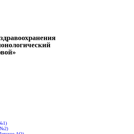
ездравоохранения
монологический
овой»
№1)
 №2)
Детское АО)