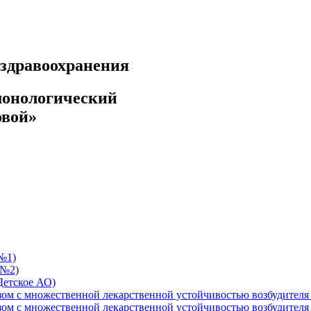
ездравоохранения
монологический
овой»
№1)
 №2)
Детское АО)
езом с множественной лекарственной устойчивостью возбудит
езом с множественной лекарственной устойчивостью возбудит