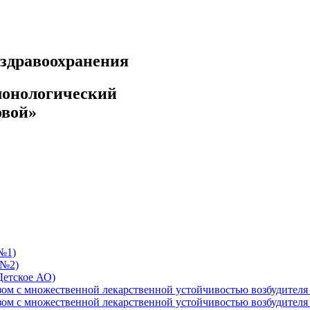
ездравоохранения
монологический
овой»
№1)
 №2)
Детское АО)
езом с множественной лекарственной устойчивостью возбудит
езом с множественной лекарственной устойчивостью возбудит