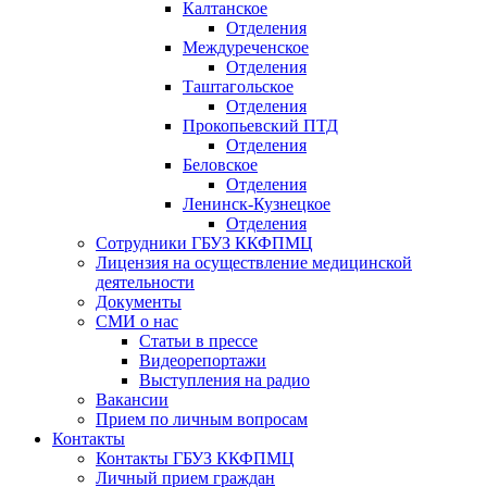
Калтанское
Отделения
Междуреченское
Отделения
Таштагольское
Отделения
Прокопьевский ПТД
Отделения
Беловское
Отделения
Ленинск-Кузнецкое
Отделения
Сотрудники ГБУЗ ККФПМЦ
Лицензия на осуществление медицинской
деятельности
Документы
СМИ о нас
Статьи в прессе
Видеорепортажи
Выступления на радио
Вакансии
Прием по личным вопросам
Контакты
Контакты ГБУЗ ККФПМЦ
Личный прием граждан