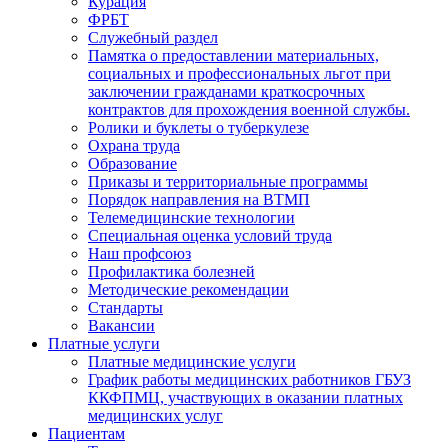
Курация
ФРБТ
Служебный раздел
Памятка о предоставлении материальных,
социальных и профессиональных льгот при
заключении гражданами краткосрочных
контрактов для прохождения военной службы.
Ролики и буклеты о туберкулезе
Охрана труда
Образование
Приказы и территориальные программы
Порядок направления на ВТМП
Телемедицинские технологии
Специальная оценка условий труда
Наш профсоюз
Профилактика болезней
Методические рекомендации
Стандарты
Вакансии
Платные услуги
Платные медицинские услуги
График работы медицинских работников ГБУЗ
ККФПМЦ, участвующих в оказании платных
медицинских услуг
Пациентам