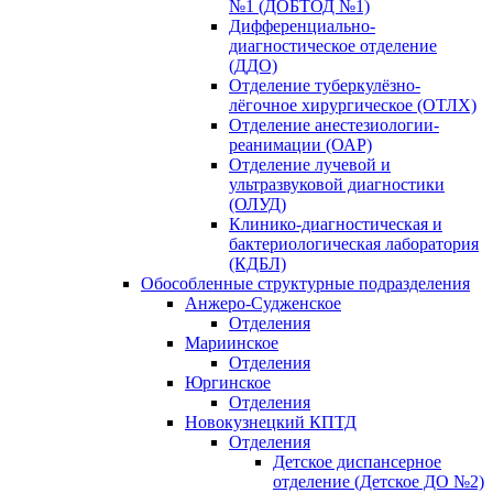
№1 (ДОБТОД №1)
Дифференциально-
диагностическое отделение
(ДДО)
Отделение туберкулёзно-
лёгочное хирургическое (ОТЛХ)
Отделение анестезиологии-
реанимации (ОАР)
Отделение лучевой и
ультразвуковой диагностики
(ОЛУД)
Клинико-диагностическая и
бактериологическая лаборатория
(КДБЛ)
Обособленные структурные подразделения
Анжеро-Судженское
Отделения
Мариинское
Отделения
Юргинское
Отделения
Новокузнецкий КПТД
Отделения
Детское диспансерное
отделение (Детское ДО №2)