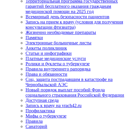
Территориальная программа государственных
гарантий бесплатного оказания гражданам
медицинской помощи на 2025 год
Всемирный день безопасности пациентов
Запись на прием к врачу (условия для получения
консультации фтизиатра)
Жизненно необходимые препараты
Памятки
Электронные больничные листы
Анкеты поликлиник
Статьи и инфографики
Платные медицинские услуги
Ролики и буклеты о туберкулезе
Правила внутреннего рапорядка
Права и обязанности
Соц. защита пострадавшим в катастрофе на
Чернобыльской АЭС
Новый порядок выплат пособий Фонда
социального страхования Российской Федерации
Доступная среда
Запись к врачу на vrach42.ru
Профилактика
Мифы о туберкулезе
Правила
Санаторий