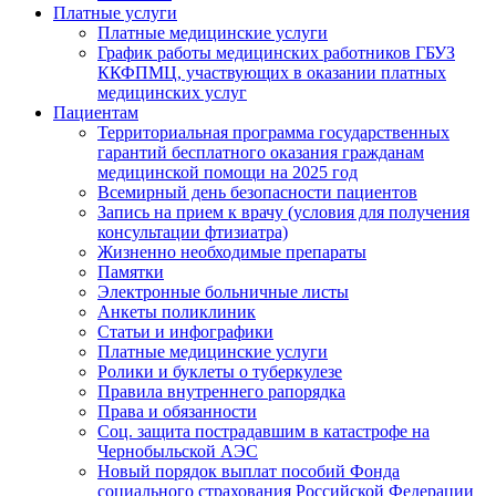
Платные услуги
Платные медицинские услуги
График работы медицинских работников ГБУЗ
ККФПМЦ, участвующих в оказании платных
медицинских услуг
Пациентам
Территориальная программа государственных
гарантий бесплатного оказания гражданам
медицинской помощи на 2025 год
Всемирный день безопасности пациентов
Запись на прием к врачу (условия для получения
консультации фтизиатра)
Жизненно необходимые препараты
Памятки
Электронные больничные листы
Анкеты поликлиник
Статьи и инфографики
Платные медицинские услуги
Ролики и буклеты о туберкулезе
Правила внутреннего рапорядка
Права и обязанности
Соц. защита пострадавшим в катастрофе на
Чернобыльской АЭС
Новый порядок выплат пособий Фонда
социального страхования Российской Федерации