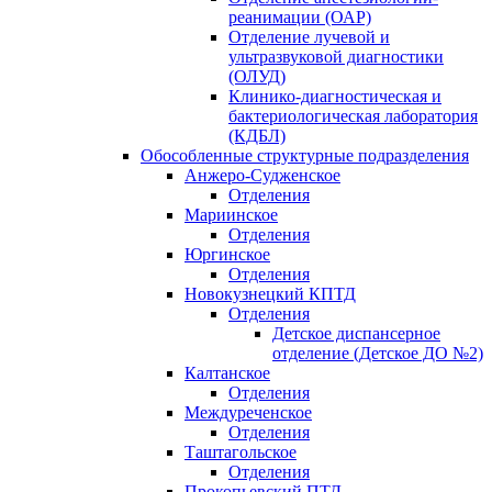
реанимации (ОАР)
Отделение лучевой и
ультразвуковой диагностики
(ОЛУД)
Клинико-диагностическая и
бактериологическая лаборатория
(КДБЛ)
Обособленные структурные подразделения
Анжеро-Судженское
Отделения
Мариинское
Отделения
Юргинское
Отделения
Новокузнецкий КПТД
Отделения
Детское диспансерное
отделение (Детское ДО №2)
Калтанское
Отделения
Междуреченское
Отделения
Таштагольское
Отделения
Прокопьевский ПТД