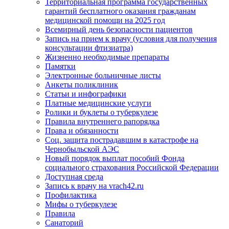
Территориальная программа государственных
гарантий бесплатного оказания гражданам
медицинской помощи на 2025 год
Всемирный день безопасности пациентов
Запись на прием к врачу (условия для получения
консультации фтизиатра)
Жизненно необходимые препараты
Памятки
Электронные больничные листы
Анкеты поликлиник
Статьи и инфографики
Платные медицинские услуги
Ролики и буклеты о туберкулезе
Правила внутреннего рапорядка
Права и обязанности
Соц. защита пострадавшим в катастрофе на
Чернобыльской АЭС
Новый порядок выплат пособий Фонда
социального страхования Российской Федерации
Доступная среда
Запись к врачу на vrach42.ru
Профилактика
Мифы о туберкулезе
Правила
Санаторий