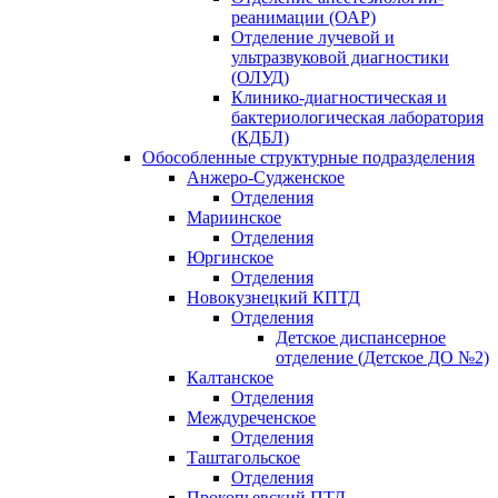
реанимации (ОАР)
Отделение лучевой и
ультразвуковой диагностики
(ОЛУД)
Клинико-диагностическая и
бактериологическая лаборатория
(КДБЛ)
Обособленные структурные подразделения
Анжеро-Судженское
Отделения
Мариинское
Отделения
Юргинское
Отделения
Новокузнецкий КПТД
Отделения
Детское диспансерное
отделение (Детское ДО №2)
Калтанское
Отделения
Междуреченское
Отделения
Таштагольское
Отделения
Прокопьевский ПТД