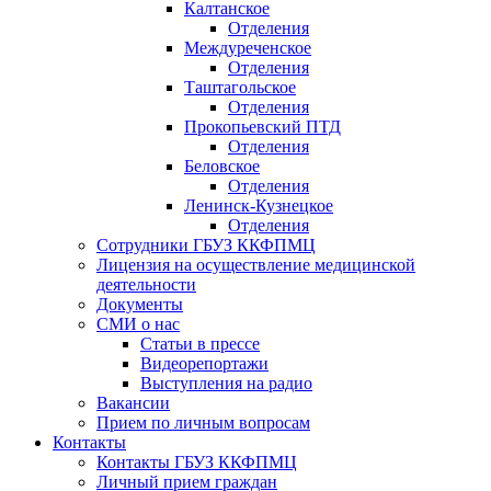
Калтанское
Отделения
Междуреченское
Отделения
Таштагольское
Отделения
Прокопьевский ПТД
Отделения
Беловское
Отделения
Ленинск-Кузнецкое
Отделения
Сотрудники ГБУЗ ККФПМЦ
Лицензия на осуществление медицинской
деятельности
Документы
СМИ о нас
Статьи в прессе
Видеорепортажи
Выступления на радио
Вакансии
Прием по личным вопросам
Контакты
Контакты ГБУЗ ККФПМЦ
Личный прием граждан