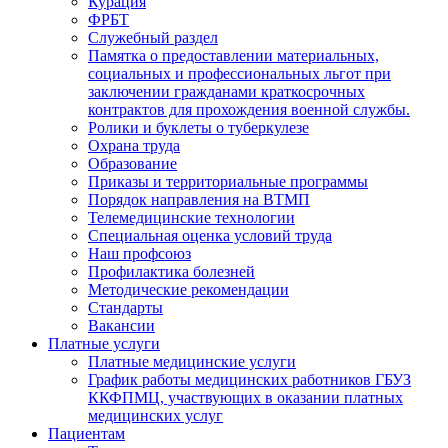
Курация
ФРБТ
Служебный раздел
Памятка о предоставлении материальных,
социальных и профессиональных льгот при
заключении гражданами краткосрочных
контрактов для прохождения военной службы.
Ролики и буклеты о туберкулезе
Охрана труда
Образование
Приказы и территориальные программы
Порядок направления на ВТМП
Телемедицинские технологии
Специальная оценка условий труда
Наш профсоюз
Профилактика болезней
Методические рекомендации
Стандарты
Вакансии
Платные услуги
Платные медицинские услуги
График работы медицинских работников ГБУЗ
ККФПМЦ, участвующих в оказании платных
медицинских услуг
Пациентам