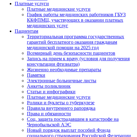
Платные услуги
Платные медицинские услуги
График работы медицинских работников ГБУЗ
ККФПМЦ, участвующих в оказании платных
медицинских услуг
Пациентам
Территориальная программа государственных
гарантий бесплатного оказания гражданам
медицинской помощи на 2025 год
Всемирный день безопасности пациентов
Запись на прием к врачу (условия для получения
консультации фтизиатра)
Жизненно необходимые препараты
Памятки
Электронные больничные листы
Анкеты поликлиник
Статьи и инфографики
Платные медицинские услуги
Ролики и буклеты о туберкулезе
Правила внутреннего рапорядка
Права и обязанности
Соц. защита пострадавшим в катастрофе на
Чернобыльской АЭС
Новый порядок выплат пособий Фонда
социального страхования Российской Федерации