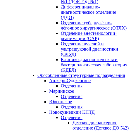
№1 (ДОБТОД №1)
Дифференциально-
диагностическое отделение
(ДДО)
Отделение туберкулёзно-
лёгочное хирургическое (ОТЛХ)
Отделение анестезиологии-
реанимации (ОАР)
Отделение лучевой и
ультразвуковой диагностики
(ОЛУД)
Клинико-диагностическая и
бактериологическая лаборатория
(КДБЛ)
Обособленные структурные подразделения
Анжеро-Судженское
Отделения
Мариинское
Отделения
Юргинское
Отделения
Новокузнецкий КПТД
Отделения
Детское диспансерное
отделение (Детское ДО №2)