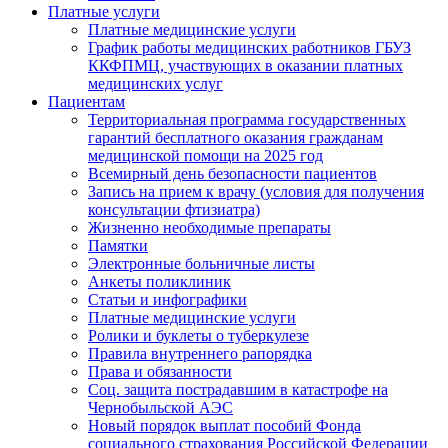
Платные услуги
Платные медицинские услуги
График работы медицинских работников ГБУЗ
ККФПМЦ, участвующих в оказании платных
медицинских услуг
Пациентам
Территориальная программа государственных
гарантий бесплатного оказания гражданам
медицинской помощи на 2025 год
Всемирный день безопасности пациентов
Запись на прием к врачу (условия для получения
консультации фтизиатра)
Жизненно необходимые препараты
Памятки
Электронные больничные листы
Анкеты поликлиник
Статьи и инфографики
Платные медицинские услуги
Ролики и буклеты о туберкулезе
Правила внутреннего рапорядка
Права и обязанности
Соц. защита пострадавшим в катастрофе на
Чернобыльской АЭС
Новый порядок выплат пособий Фонда
социального страхования Российской Федерации