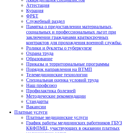
Аттестация
Курация
ФРБТ
Служебный раздел
Памятка о предоставлении материальных,
социальных и профессиональных льгот при
заключении гражданами краткосрочных
контрактов для прохождения военной службы.
Ролики и буклеты о туберкулезе
Охрана труда
Образование
Приказы и территориальные программы
Порядок направления на ВТМП
Телемедицинские технологии
Специальная оценка условий труда
Наш профсоюз
Профилактика болезней
Методические рекомендации
Стандарты
Вакансии
Платные услуги
Платные медицинские услуги
График работы медицинских работников ГБУЗ
ККФПМЦ, участвующих в оказании платных