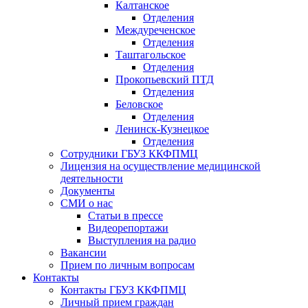
Калтанское
Отделения
Междуреченское
Отделения
Таштагольское
Отделения
Прокопьевский ПТД
Отделения
Беловское
Отделения
Ленинск-Кузнецкое
Отделения
Сотрудники ГБУЗ ККФПМЦ
Лицензия на осуществление медицинской
деятельности
Документы
СМИ о нас
Статьи в прессе
Видеорепортажи
Выступления на радио
Вакансии
Прием по личным вопросам
Контакты
Контакты ГБУЗ ККФПМЦ
Личный прием граждан