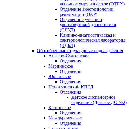
лёгочное хирургическое (ОТЛХ)
Отделение анестезиологии-
реанимации (ОАР)
Отделение лучевой и
ультразвуковой диагностики
(ОЛУД)
Клинико-диагностическая и
бактериологическая лаборатория
(КДБЛ)
Обособленные структурные подразделения
Анжеро-Судженское
Отделения
Мариинское
Отделения
Юргинское
Отделения
Новокузнецкий КПТД
Отделения
Детское диспансерное
отделение (Детское ДО №2)
Калтанское
Отделения
Междуреченское
Отделения
Таштагольское