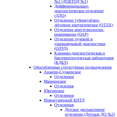
№1 (ДОБТОД №1)
Дифференциально-
диагностическое отделение
(ДДО)
Отделение туберкулёзно-
лёгочное хирургическое (ОТЛХ)
Отделение анестезиологии-
реанимации (ОАР)
Отделение лучевой и
ультразвуковой диагностики
(ОЛУД)
Клинико-диагностическая и
бактериологическая лаборатория
(КДБЛ)
Обособленные структурные подразделения
Анжеро-Судженское
Отделения
Мариинское
Отделения
Юргинское
Отделения
Новокузнецкий КПТД
Отделения
Детское диспансерное
отделение (Детское ДО №2)