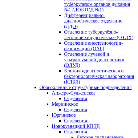
туберкулезом органов дыхания
№1 (ДОБТОД №1)
Дифференциально-
диагностическое отделение
(ДДО)
Отделение туберкулёзно-
лёгочное хирургическое (ОТЛХ)
Отделение анестезиологии-
реанимации (ОАР)
Отделение лучевой и
ультразвуковой диагностики
(ОЛУД)
Клинико-диагностическая и
бактериологическая лаборатория
(КДБЛ)
Обособленные структурные подразделения
Анжеро-Судженское
Отделения
Мариинское
Отделения
Юргинское
Отделения
Новокузнецкий КПТД
Отделения
Детское диспансерное