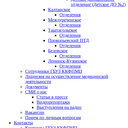
отделение (Детское ДО №2)
Калтанское
Отделения
Междуреченское
Отделения
Таштагольское
Отделения
Прокопьевский ПТД
Отделения
Беловское
Отделения
Ленинск-Кузнецкое
Отделения
Сотрудники ГБУЗ ККФПМЦ
Лицензия на осуществление медицинской
деятельности
Документы
СМИ о нас
Статьи в прессе
Видеорепортажи
Выступления на радио
Вакансии
Прием по личным вопросам
Контакты
Контакты ГБУЗ ККФПМЦ