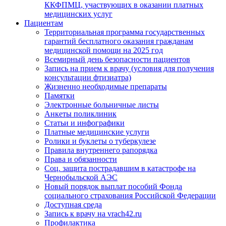
ККФПМЦ, участвующих в оказании платных
медицинских услуг
Пациентам
Территориальная программа государственных
гарантий бесплатного оказания гражданам
медицинской помощи на 2025 год
Всемирный день безопасности пациентов
Запись на прием к врачу (условия для получения
консультации фтизиатра)
Жизненно необходимые препараты
Памятки
Электронные больничные листы
Анкеты поликлиник
Статьи и инфографики
Платные медицинские услуги
Ролики и буклеты о туберкулезе
Правила внутреннего рапорядка
Права и обязанности
Соц. защита пострадавшим в катастрофе на
Чернобыльской АЭС
Новый порядок выплат пособий Фонда
социального страхования Российской Федерации
Доступная среда
Запись к врачу на vrach42.ru
Профилактика