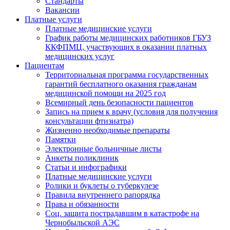
Стандарты
Вакансии
Платные услуги
Платные медицинские услуги
График работы медицинских работников ГБУЗ
ККФПМЦ, участвующих в оказании платных
медицинских услуг
Пациентам
Территориальная программа государственных
гарантий бесплатного оказания гражданам
медицинской помощи на 2025 год
Всемирный день безопасности пациентов
Запись на прием к врачу (условия для получения
консультации фтизиатра)
Жизненно необходимые препараты
Памятки
Электронные больничные листы
Анкеты поликлиник
Статьи и инфографики
Платные медицинские услуги
Ролики и буклеты о туберкулезе
Правила внутреннего рапорядка
Права и обязанности
Соц. защита пострадавшим в катастрофе на
Чернобыльской АЭС