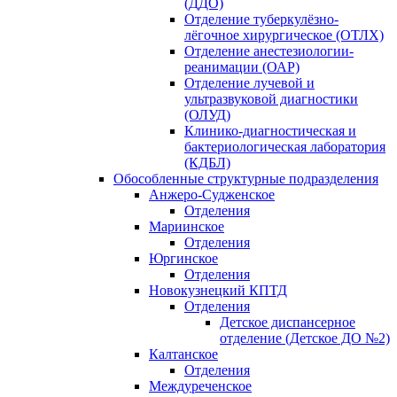
(ДДО)
Отделение туберкулёзно-
лёгочное хирургическое (ОТЛХ)
Отделение анестезиологии-
реанимации (ОАР)
Отделение лучевой и
ультразвуковой диагностики
(ОЛУД)
Клинико-диагностическая и
бактериологическая лаборатория
(КДБЛ)
Обособленные структурные подразделения
Анжеро-Судженское
Отделения
Мариинское
Отделения
Юргинское
Отделения
Новокузнецкий КПТД
Отделения
Детское диспансерное
отделение (Детское ДО №2)
Калтанское
Отделения
Междуреченское