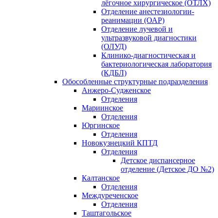
лёгочное хирургическое (ОТЛХ)
Отделение анестезиологии-
реанимации (ОАР)
Отделение лучевой и
ультразвуковой диагностики
(ОЛУД)
Клинико-диагностическая и
бактериологическая лаборатория
(КДБЛ)
Обособленные структурные подразделения
Анжеро-Судженское
Отделения
Мариинское
Отделения
Юргинское
Отделения
Новокузнецкий КПТД
Отделения
Детское диспансерное
отделение (Детское ДО №2)
Калтанское
Отделения
Междуреченское
Отделения
Таштагольское