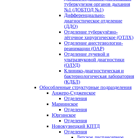
туберкулезом органов дыхания
№1 (ДОБТОД №1)
Дифференциально-
диагностическое отделение
(ДДО)
Отделение туберкулёзно-
лёгочное хирургическое (ОТЛХ)
Отделение анестезиологии-
реанимации (ОАР)
Отделение лучевой и
ультразвуковой диагностики
(ОЛУД)
Клинико-диагностическая и
бактериологическая лаборатория
(КДБЛ)
Обособленные структурные подразделения
Анжеро-Судженское
Отделения
Мариинское
Отделения
Юргинское
Отделения
Новокузнецкий КПТД
Отделения
Детское диспансерное