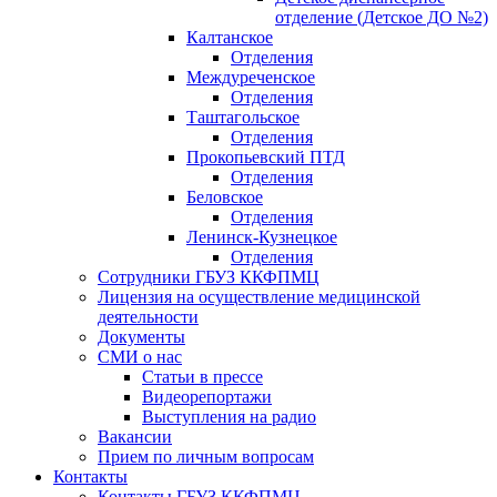
отделение (Детское ДО №2)
Калтанское
Отделения
Междуреченское
Отделения
Таштагольское
Отделения
Прокопьевский ПТД
Отделения
Беловское
Отделения
Ленинск-Кузнецкое
Отделения
Сотрудники ГБУЗ ККФПМЦ
Лицензия на осуществление медицинской
деятельности
Документы
СМИ о нас
Статьи в прессе
Видеорепортажи
Выступления на радио
Вакансии
Прием по личным вопросам
Контакты
Контакты ГБУЗ ККФПМЦ