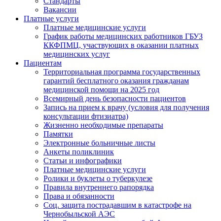
Стандарты
Вакансии
Платные услуги
Платные медицинские услуги
График работы медицинских работников ГБУЗ
ККФПМЦ, участвующих в оказании платных
медицинских услуг
Пациентам
Территориальная программа государственных
гарантий бесплатного оказания гражданам
медицинской помощи на 2025 год
Всемирный день безопасности пациентов
Запись на прием к врачу (условия для получения
консультации фтизиатра)
Жизненно необходимые препараты
Памятки
Электронные больничные листы
Анкеты поликлиник
Статьи и инфографики
Платные медицинские услуги
Ролики и буклеты о туберкулезе
Правила внутреннего рапорядка
Права и обязанности
Соц. защита пострадавшим в катастрофе на
Чернобыльской АЭС