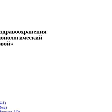
ездравоохранения
монологический
овой»
№1)
 №2)
Детское АО)