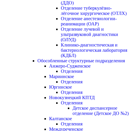
(ДДО)
Отделение туберкулёзно-
лёгочное хирургическое (ОТЛХ)
Отделение анестезиологии-
реанимации (ОАР)
Отделение лучевой и
ультразвуковой диагностики
(ОЛУД)
Клинико-диагностическая и
бактериологическая лаборатория
(КДБЛ)
Обособленные структурные подразделения
Анжеро-Судженское
Отделения
Мариинское
Отделения
Юргинское
Отделения
Новокузнецкий КПТД
Отделения
Детское диспансерное
отделение (Детское ДО №2)
Калтанское
Отделения
Междуреченское