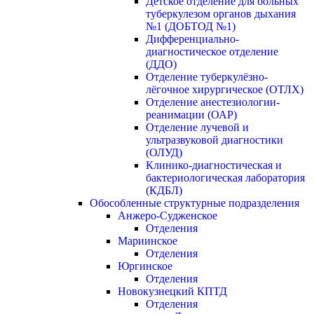
Детское отделение для больных
туберкулезом органов дыхания
№1 (ДОБТОД №1)
Дифференциально-
диагностическое отделение
(ДДО)
Отделение туберкулёзно-
лёгочное хирургическое (ОТЛХ)
Отделение анестезиологии-
реанимации (ОАР)
Отделение лучевой и
ультразвуковой диагностики
(ОЛУД)
Клинико-диагностическая и
бактериологическая лаборатория
(КДБЛ)
Обособленные структурные подразделения
Анжеро-Судженское
Отделения
Мариинское
Отделения
Юргинское
Отделения
Новокузнецкий КПТД
Отделения