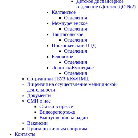
Детское диспансерное
отделение (Детское ДО №2)
Калтанское
Отделения
Междуреченское
Отделения
Таштагольское
Отделения
Прокопьевский ПТД
Отделения
Беловское
Отделения
Ленинск-Кузнецкое
Отделения
Сотрудники ГБУЗ ККФПМЦ
Лицензия на осуществление медицинской
деятельности
Документы
СМИ о нас
Статьи в прессе
Видеорепортажи
Выступления на радио
Вакансии
Прием по личным вопросам
Контакты