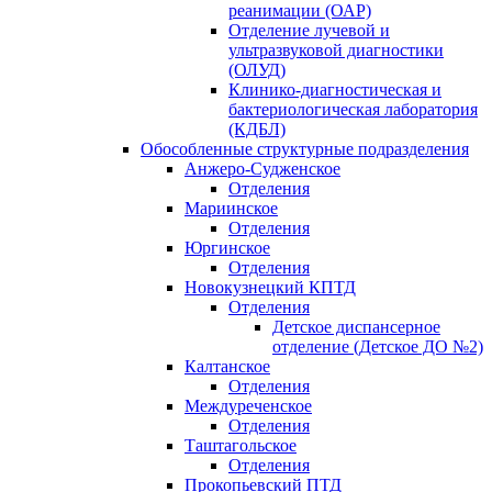
реанимации (ОАР)
Отделение лучевой и
ультразвуковой диагностики
(ОЛУД)
Клинико-диагностическая и
бактериологическая лаборатория
(КДБЛ)
Обособленные структурные подразделения
Анжеро-Судженское
Отделения
Мариинское
Отделения
Юргинское
Отделения
Новокузнецкий КПТД
Отделения
Детское диспансерное
отделение (Детское ДО №2)
Калтанское
Отделения
Междуреченское
Отделения
Таштагольское
Отделения
Прокопьевский ПТД