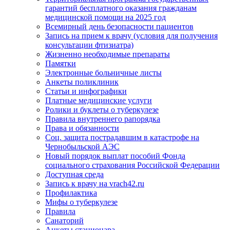
гарантий бесплатного оказания гражданам
медицинской помощи на 2025 год
Всемирный день безопасности пациентов
Запись на прием к врачу (условия для получения
консультации фтизиатра)
Жизненно необходимые препараты
Памятки
Электронные больничные листы
Анкеты поликлиник
Статьи и инфографики
Платные медицинские услуги
Ролики и буклеты о туберкулезе
Правила внутреннего рапорядка
Права и обязанности
Соц. защита пострадавшим в катастрофе на
Чернобыльской АЭС
Новый порядок выплат пособий Фонда
социального страхования Российской Федерации
Доступная среда
Запись к врачу на vrach42.ru
Профилактика
Мифы о туберкулезе
Правила
Санаторий
Анкеты стационара