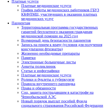
Платные услуги
Платные медицинские услуги
График работы медицинских работников ГБУЗ
ККФПМЦ, участвующих в оказании платных
медицинских услуг
Пациентам
Территориальная программа государственных
гарантий бесплатного оказания гражданам
медицинской помощи на 2025 год
Всемирный день безопасности пациентов
Запись на прием к врачу (условия для получения
консультации фтизиатра)
Жизненно необходимые препараты
Памятки
Электронные больничные листы
Анкеты поликлиник
Статьи и инфографики
Платные медицинские услуги
Ролики и буклеты о туберкулезе
Правила внутреннего рапорядка
Права и обязанности
Соц. защита пострадавшим в катастрофе на
Чернобыльской АЭС
Новый порядок выплат пособий Фонда
социального страхования Российской Федерации