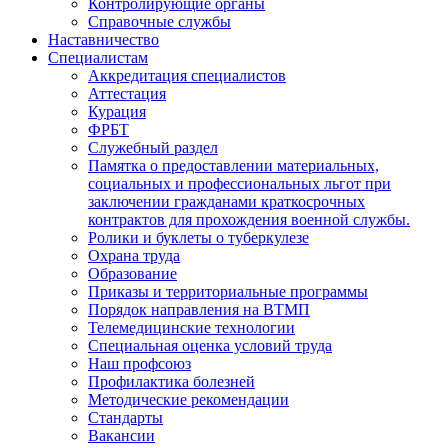
Контролирующие органы
Справочные службы
Наставничество
Специалистам
Аккредитация специалистов
Аттестация
Курация
ФРБТ
Служебный раздел
Памятка о предоставлении материальных,
социальных и профессиональных льгот при
заключении гражданами краткосрочных
контрактов для прохождения военной службы.
Ролики и буклеты о туберкулезе
Охрана труда
Образование
Приказы и территориальные программы
Порядок направления на ВТМП
Телемедицинские технологии
Специальная оценка условий труда
Наш профсоюз
Профилактика болезней
Методические рекомендации
Стандарты
Вакансии