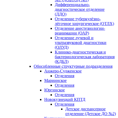
Дифференциально-
диагностическое отделение
(ДДО)
Отделение туберкулёзно-
лёгочное хирургическое (ОТЛХ)
Отделение анестезиологии-
реанимации (ОАР)
Отделение лучевой и
ультразвуковой диагностики
(ОЛУД)
Клинико-диагностическая и
бактериологическая лаборатория
(КДБЛ)
Обособленные структурные подразделения
Анжеро-Судженское
Отделения
Мариинское
Отделения
Юргинское
Отделения
Новокузнецкий КПТД
Отделения
Детское диспансерное
отделение (Детское ДО №2)