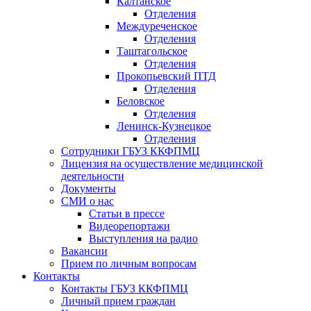
Калтанское
Отделения
Междуреченское
Отделения
Таштагольское
Отделения
Прокопьевский ПТД
Отделения
Беловское
Отделения
Ленинск-Кузнецкое
Отделения
Сотрудники ГБУЗ ККФПМЦ
Лицензия на осуществление медицинской
деятельности
Документы
СМИ о нас
Статьи в прессе
Видеорепортажи
Выступления на радио
Вакансии
Прием по личным вопросам
Контакты
Контакты ГБУЗ ККФПМЦ
Личный прием граждан