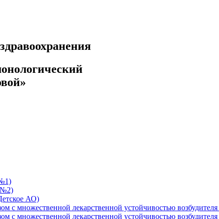
ездравоохранения
монологический
овой»
№1)
 №2)
Детское АО)
езом с множественной лекарственной устойчивостью возбудит
езом с множественной лекарственной устойчивостью возбудит