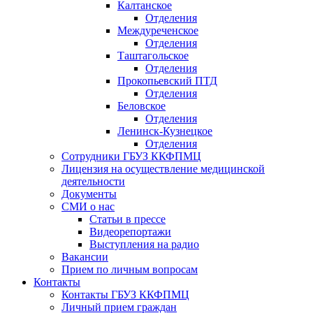
Калтанское
Отделения
Междуреченское
Отделения
Таштагольское
Отделения
Прокопьевский ПТД
Отделения
Беловское
Отделения
Ленинск-Кузнецкое
Отделения
Сотрудники ГБУЗ ККФПМЦ
Лицензия на осуществление медицинской
деятельности
Документы
СМИ о нас
Статьи в прессе
Видеорепортажи
Выступления на радио
Вакансии
Прием по личным вопросам
Контакты
Контакты ГБУЗ ККФПМЦ
Личный прием граждан