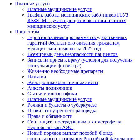
Платные услуги
Платные медицинские услуги
График работы медицинских работников ГБУЗ
ККФПМЦ, участвующих в оказании платных
медицинских услуг
Пациентам
Территориальная программа государственных
гарантий бесплатного оказания гражданам
медицинской помощи на 2025 год
Всемирный день безопасности пациентов
Запись на прием к врачу (условия для получения
консультации фтизиатра)
Жизненно необходимые препараты
Памятки
Электронные больничные листы
Анкеты поликлиник
Статьи и инфографики
Платные медицинские услуги
Ролики и буклеты о туберкулезе
Правила внутреннего рапорядка
Права и обязанности
Соц. защита пострадавшим в катастрофе на
Чернобыльской АЭС
Новый порядок выплат пособий Фонда
социального страхования Российской Федерации