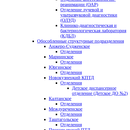
реанимации (ОАР)
Отделение лучевой и
ультразвуковой диагностики
(ОЛУД)
Клинико-диагностическая и
бактериологическая лаборатория
(КДБЛ)
Обособленные структурные подразделения
Анжеро-Судженское
Отделения
Мариинское
Отделения
Юргинское
Отделения
Новокузнецкий КПТД
Отделения
Детское диспансерное
отделение (Детское ДО №2)
Калтанское
Отделения
Междуреченское
Отделения
Таштагольское
Отделения
Прокопьевский ПТД