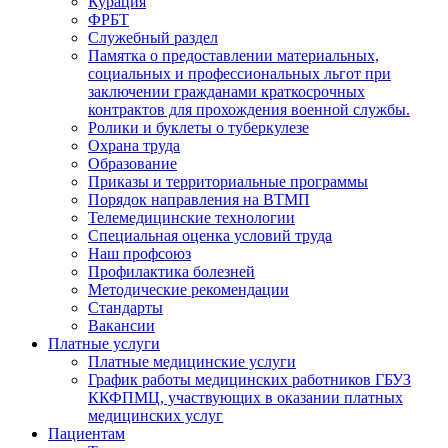
Курация
ФРБТ
Служебный раздел
Памятка о предоставлении материальных,
социальных и профессиональных льгот при
заключении гражданами краткосрочных
контрактов для прохождения военной службы.
Ролики и буклеты о туберкулезе
Охрана труда
Образование
Приказы и территориальные программы
Порядок направления на ВТМП
Телемедицинские технологии
Специальная оценка условий труда
Наш профсоюз
Профилактика болезней
Методические рекомендации
Стандарты
Вакансии
Платные услуги
Платные медицинские услуги
График работы медицинских работников ГБУЗ
ККФПМЦ, участвующих в оказании платных
медицинских услуг
Пациентам