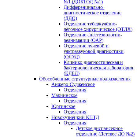
№1 (ДОБТОД №1)
Дифференциально-
диагностическое отделение
(ДДО)
Отделение туберкулёзно-
лёгочное хирургическое (ОТЛХ)
Отделение анестезиологии-
реанимации (ОАР)
Отделение лучевой и
ультразвуковой диагностики
(ОЛУД)
Клинико-диагностическая и
бактериологическая лаборатория
(КДБЛ)
Обособленные структурные подразделения
Анжеро-Судженское
Отделения
Мариинское
Отделения
Юргинское
Отделения
Новокузнецкий КПТД
Отделения
Детское диспансерное
отделение (Детское ДО №2)