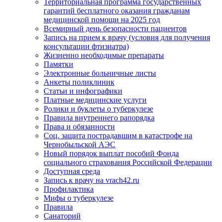
Территориальная программа государственных
гарантий бесплатного оказания гражданам
медицинской помощи на 2025 год
Всемирный день безопасности пациентов
Запись на прием к врачу (условия для получения
консультации фтизиатра)
Жизненно необходимые препараты
Памятки
Электронные больничные листы
Анкеты поликлиник
Статьи и инфографики
Платные медицинские услуги
Ролики и буклеты о туберкулезе
Правила внутреннего рапорядка
Права и обязанности
Соц. защита пострадавшим в катастрофе на
Чернобыльской АЭС
Новый порядок выплат пособий Фонда
социального страхования Российской Федерации
Доступная среда
Запись к врачу на vrach42.ru
Профилактика
Мифы о туберкулезе
Правила
Санаторий