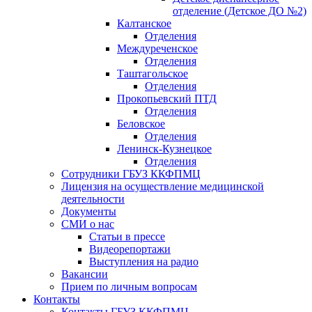
отделение (Детское ДО №2)
Калтанское
Отделения
Междуреченское
Отделения
Таштагольское
Отделения
Прокопьевский ПТД
Отделения
Беловское
Отделения
Ленинск-Кузнецкое
Отделения
Сотрудники ГБУЗ ККФПМЦ
Лицензия на осуществление медицинской
деятельности
Документы
СМИ о нас
Статьи в прессе
Видеорепортажи
Выступления на радио
Вакансии
Прием по личным вопросам
Контакты
Контакты ГБУЗ ККФПМЦ