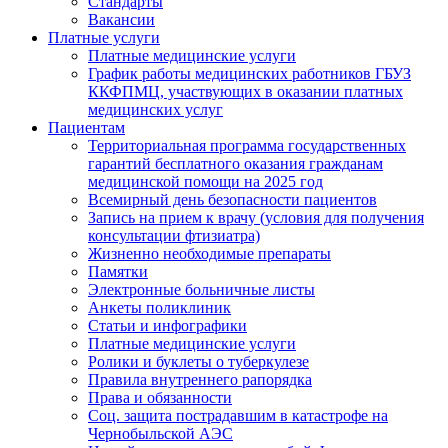
Стандарты
Вакансии
Платные услуги
Платные медицинские услуги
График работы медицинских работников ГБУЗ
ККФПМЦ, участвующих в оказании платных
медицинских услуг
Пациентам
Территориальная программа государственных
гарантий бесплатного оказания гражданам
медицинской помощи на 2025 год
Всемирный день безопасности пациентов
Запись на прием к врачу (условия для получения
консультации фтизиатра)
Жизненно необходимые препараты
Памятки
Электронные больничные листы
Анкеты поликлиник
Статьи и инфографики
Платные медицинские услуги
Ролики и буклеты о туберкулезе
Правила внутреннего рапорядка
Права и обязанности
Соц. защита пострадавшим в катастрофе на
Чернобыльской АЭС