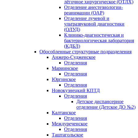
лёгочное хирургическое (ОТЛХ)
Отделение анестезиологии-
реанимации (ОАР)
Отделение лучевой и
ультразвуковой диагностики
(ОЛУД)
Клинико-диагностическая и
бактериологическая лаборатория
(КДБЛ)
Обособленные структурные подразделения
Анжеро-Судженское
Отделения
Мариинское
Отделения
Юргинское
Отделения
Новокузнецкий КПТД
Отделения
Детское диспансерное
отделение (Детское ДО №2)
Калтанское
Отделения
Междуреченское
Отделения
Таштагольское