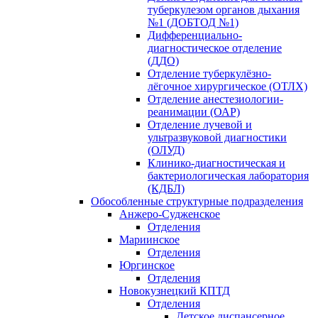
туберкулезом органов дыхания
№1 (ДОБТОД №1)
Дифференциально-
диагностическое отделение
(ДДО)
Отделение туберкулёзно-
лёгочное хирургическое (ОТЛХ)
Отделение анестезиологии-
реанимации (ОАР)
Отделение лучевой и
ультразвуковой диагностики
(ОЛУД)
Клинико-диагностическая и
бактериологическая лаборатория
(КДБЛ)
Обособленные структурные подразделения
Анжеро-Судженское
Отделения
Мариинское
Отделения
Юргинское
Отделения
Новокузнецкий КПТД
Отделения
Детское диспансерное