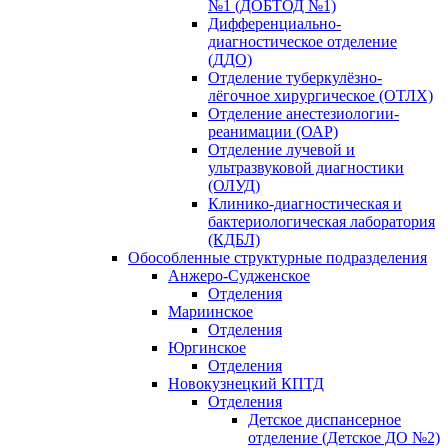
№1 (ДОБТОД №1)
Дифференциально-
диагностическое отделение
(ДДО)
Отделение туберкулёзно-
лёгочное хирургическое (ОТЛХ)
Отделение анестезиологии-
реанимации (ОАР)
Отделение лучевой и
ультразвуковой диагностики
(ОЛУД)
Клинико-диагностическая и
бактериологическая лаборатория
(КДБЛ)
Обособленные структурные подразделения
Анжеро-Судженское
Отделения
Мариинское
Отделения
Юргинское
Отделения
Новокузнецкий КПТД
Отделения
Детское диспансерное
отделение (Детское ДО №2)