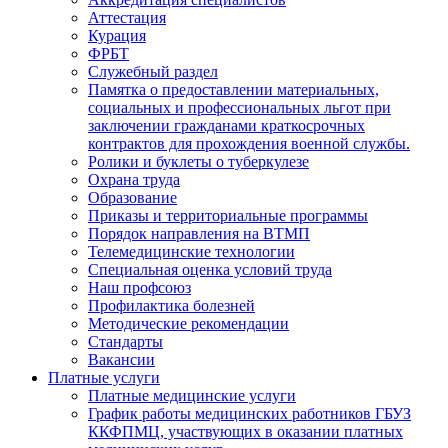
Аттестация
Курация
ФРБТ
Служебный раздел
Памятка о предоставлении материальных,
социальных и профессиональных льгот при
заключении гражданами краткосрочных
контрактов для прохождения военной службы.
Ролики и буклеты о туберкулезе
Охрана труда
Образование
Приказы и территориальные программы
Порядок направления на ВТМП
Телемедицинские технологии
Специальная оценка условий труда
Наш профсоюз
Профилактика болезней
Методические рекомендации
Стандарты
Вакансии
Платные услуги
Платные медицинские услуги
График работы медицинских работников ГБУЗ
ККФПМЦ, участвующих в оказании платных