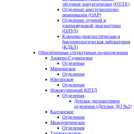
лёгочное хирургическое (ОТЛХ)
Отделение анестезиологии-
реанимации (ОАР)
Отделение лучевой и
ультразвуковой диагностики
(ОЛУД)
Клинико-диагностическая и
бактериологическая лаборатория
(КДБЛ)
Обособленные структурные подразделения
Анжеро-Судженское
Отделения
Мариинское
Отделения
Юргинское
Отделения
Новокузнецкий КПТД
Отделения
Детское диспансерное
отделение (Детское ДО №2)
Калтанское
Отделения
Междуреченское
Отделения
Таштагольское