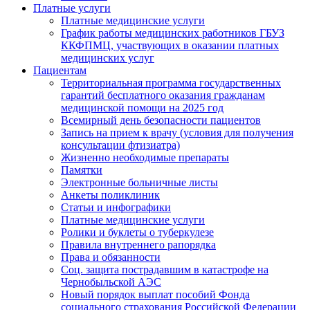
Платные услуги
Платные медицинские услуги
График работы медицинских работников ГБУЗ
ККФПМЦ, участвующих в оказании платных
медицинских услуг
Пациентам
Территориальная программа государственных
гарантий бесплатного оказания гражданам
медицинской помощи на 2025 год
Всемирный день безопасности пациентов
Запись на прием к врачу (условия для получения
консультации фтизиатра)
Жизненно необходимые препараты
Памятки
Электронные больничные листы
Анкеты поликлиник
Статьи и инфографики
Платные медицинские услуги
Ролики и буклеты о туберкулезе
Правила внутреннего рапорядка
Права и обязанности
Соц. защита пострадавшим в катастрофе на
Чернобыльской АЭС
Новый порядок выплат пособий Фонда
социального страхования Российской Федерации